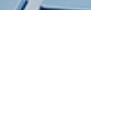
anthony martory
22 sept. 2023
4 min de lecture
Les Bonnes Pratiques de
l'Optimisation SEO pour Votre