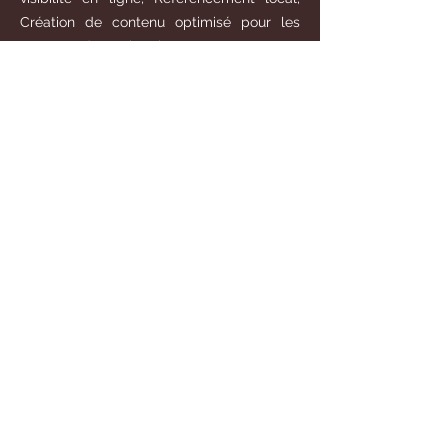
Création de contenu optimisé pour les
moteurs de recherche, SEO on-page et
off-page,