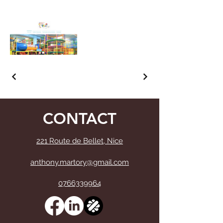
CONTACT
221 Route de Bellet, Nice
anthony.martory@gmail.com
0766339964