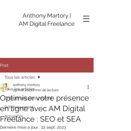
Anthony Martory |
AM Digital Freelance
Post
Tous les articles
anthony martory
Tous les articles
29 mai 2023
2 min de lecture
Optimiser votre présence
Création de sites internet
en ligne avec AM Digital
Référencement
Actualités
Freelance : SEO et SEA
Dernière mise à jour :
22 sept. 2023