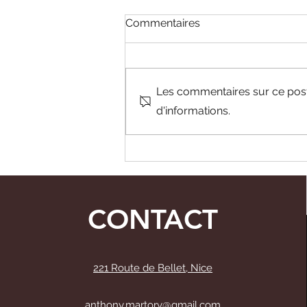
Commentaires
Les commentaires sur ce post 
d'informations.
Les Bonnes Pratiques de
l'Optimisation SEO pour
Votre Site Web
CONTACT
221 Route de Bellet, Nice
anthony.martory@gmail.com