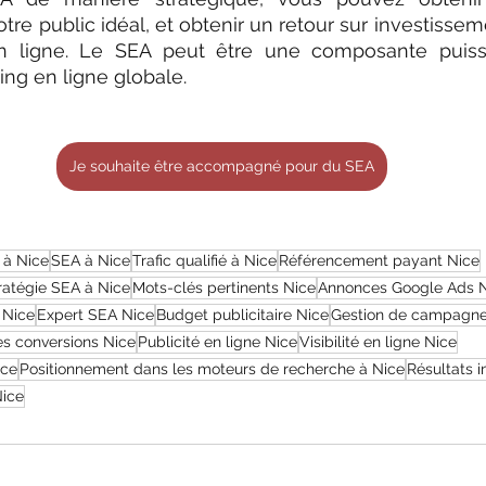
tre public idéal, et obtenir un retour sur investisseme
en ligne. Le SEA peut être une composante puiss
ing en ligne globale.
Je souhaite être accompagné pour du SEA
 à Nice
SEA à Nice
Trafic qualifié à Nice
Référencement payant Nice
ratégie SEA à Nice
Mots-clés pertinents Nice
Annonces Google Ads 
 Nice
Expert SEA Nice
Budget publicitaire Nice
Gestion de campagne
es conversions Nice
Publicité en ligne Nice
Visibilité en ligne Nice
ice
Positionnement dans les moteurs de recherche à Nice
Résultats 
Nice