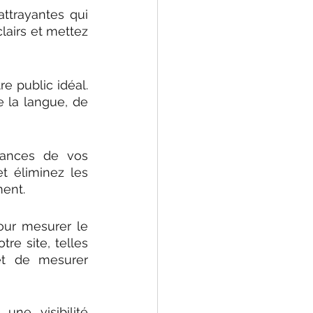
trayantes qui 
clairs et mettez 
e public idéal. 
 la langue, de 
mances de vos 
 éliminez les 
ment.
our mesurer le 
re site, telles 
t de mesurer 
ne visibilité 